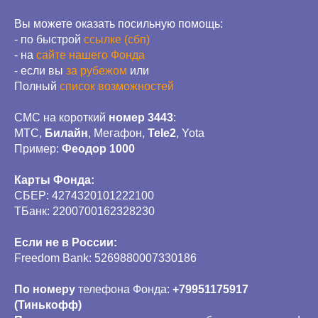
Вы можете оказать посильную помощь:
- по быстрой
ссылке (сбп)
- на
сайте нашего Фонда
- если вы
за рубежом
или
Полный
список возможностей
СМС на короткий
номер 3443
:
МТС,
Билайн
, Мегафон,
Tele2
, Yota
Пример:
Феодор 1000
Карты Фонда:
СБЕР: 4274320101222100
ТБанк: 2200700162328230
Если не в России:
Freedom Bank: 5269880007330186
По номеру
телефона Фонда:
+79951175917
(Тинькофф)