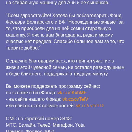
на стиральную машину для Ани и ее сыночков.
"Всем здравствуйте! Хотела бы поблагодарить Фонд
Феодора Болгарского и БФ "Нерожденные живые" за
то, что приобрели для нашей семьи стиральную
машинку. Я очень вам благодарна, рада и моему
счастью нет предела. Спасибо большое вам за то, что
творите добро."
Сердечно благодарим всех, кто принял участие в
жизни этой чудесной семьи, не остался равнодушным
к беде ближнего, поддержал в трудную минуту.
Вы можете поддержать программу сейчас:
по ссылке (сбп) Фонда:
vk.cc/cKxbMF
- на сайте нашего Фонда:
vk.cc/cvTeIV
или список всех возможностей:
vk.cc/cvTeLD
СМС на короткий номер 3443:
МТС, Билайн, Теле2, Мегафон, Yota
Пример: Феодор 2000