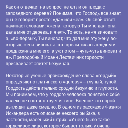
Как он отвечает на вопрос, не ел ли он плода с
заповедного дерева? Понимая, что Господь все знает,
он не говорит просто: «да» или «ел». Он свой ответ
начинает словами: «жена, которую Ты мне дал, она
дала мне от дерева, и я ел». То есть, не «я виноват»,
а, «во-первых, Ты виноват, что дал мне эту жену, во-
вторых, жена виновата, что прельстилась плодом и
предложила мне его, а уж потом – чуть-чуть виноват и
я». Преподобный Иоанн Лествичник гордости
присваивает эпитет безумная.
Некоторые ученые происхождение слова «гордый»
определяют от латинского «gurdus» – глупый, тупой.
Гордость действительно сродни безумию и глупости.
Мы понимаем, что у гордого человека понятие о себе
далеко не соответствует истине. Внешне это порой
выглядит даже смешно. В одном из рассказов Фазиля
Искандера есть описание некоего рыбака, в
частности, маленький штрих: «У него было такое
горделивое лицо, которое бывает только у очень