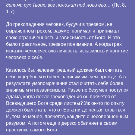
делами рук Твоих; все положил под ноги его…
(Пс. 8,
1-7).
До грехопадения человек, будучи в трезвом, не
омраченном грехом, разуме, понимал и принимал
свою ограниченность и зависимость от Бога. И это
было правильное, трезвое понимание. А когда грех
исказил человеческую личность, исказилось и понятие
человека о себе.
Казалось бы, человек грешный должен был считать
себя ущербным и более зависимым, чем прежде. А в
результате умопомрачения стал считать себя более
значимым и независимым. Разве не безумен поступок
Адама, когда после грехопадения он прячется от
Всевидящего Бога среди листвы? Уж он-то по опыту
должен был знать, что от Бога нигде нельзя скрыться.
И, тем не менее, прячется, как дитя с несовершенным
разумом. А потом еще и дерзко обвиняет в своем
проступке самого Бога.