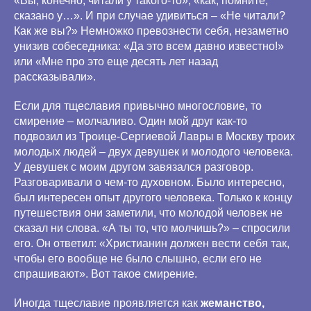
«Вы, конечно, читали у такого-то», «как, помните,
сказано у…». И при случае удивиться – «Не читали?
Как же вы?» Немножко превознести себя, незаметно
унизив собеседника: «Да это всем давно известно!»
или «Мне про это еще десять лет назад
рассказывали».
Если для тщеславия привычно многословие, то
смирение – молчаливо. Один мой друг как-то
подвозил из Троице-Сергиевой Лавры в Москву троих
молодых людей – двух девушек и молодого человека.
У девушек с моим другом завязался разговор.
Разговаривали о чем-то духовном. Было интересно,
был интересен опыт другого человека. Только к концу
путешествия они заметили, что молодой человек не
сказал ни слова. «А ты то, что молчишь?» – спросили
его. Он ответил: «Христианин должен вести себя так,
чтобы его вообще не было слышно, если его не
спрашивают». Вот такое смирение.
Иногда тщеславие проявляется как
жеманство,