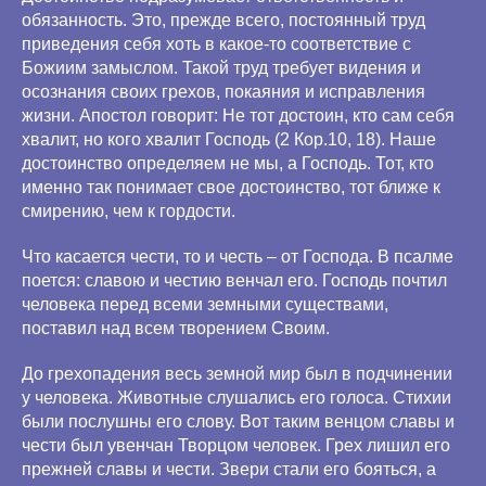
обязанность. Это, прежде всего, постоянный труд
приведения себя хоть в какое-то соответствие с
Божиим замыслом. Такой труд требует видения и
осознания своих грехов, покаяния и исправления
жизни. Апостол говорит: Не тот достоин, кто сам себя
хвалит, но кого хвалит Господь (2 Кор.10, 18). Наше
достоинство определяем не мы, а Господь. Тот, кто
именно так понимает свое достоинство, тот ближе к
смирению, чем к гордости.
Что касается чести, то и честь – от Господа. В псалме
поется: славою и честию венчал его. Господь почтил
человека перед всеми земными существами,
поставил над всем творением Своим.
До грехопадения весь земной мир был в подчинении
у человека. Животные слушались его голоса. Стихии
были послушны его слову. Вот таким венцом славы и
чести был увенчан Творцом человек. Грех лишил его
прежней славы и чести. Звери стали его бояться, а