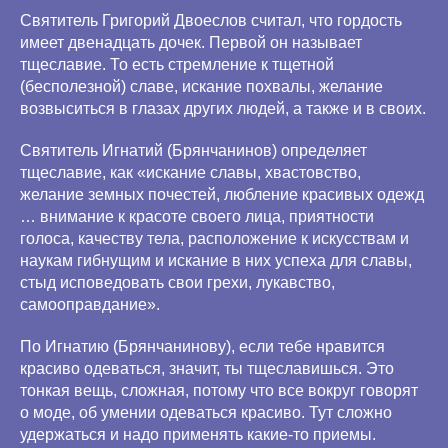
Святитель Григорий Двоеслов считал, что гордость
имеет двенадцать дочек. Первой он называет
тщеславие. То есть стремление к тщетной
(бесполезной) славе, искание похвалы, желание
возвыситься в глазах других людей, а также и в своих.
Святитель Игнатий (Брянчанинов) определяет
тщеславие, как «искание славы, хвастовство,
желание земных почестей, любление красивых одежд
… внимание к красоте своего лица, приятности
голоса, качеству тела, расположение к искусствам и
наукам гибнущим и искание в них успеха для славы,
стыд исповедовать свои грехи, лукавство,
самооправдание».
По Игнатию (Брянчанинову), если тебе нравится
красиво одеваться, значит, ты тщеславишься. Это
тонкая вещь, сложная, потому что все вокруг говорят
о моде, об умении одеваться красиво. Тут сложно
удержаться и надо применять какие-то приемы.