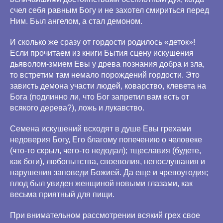
счел себя равным Богу и не захотел смириться перед
Ним. Был ангелом, а стал демоном.
И сколько же сразу от гордости родилось «деток»!
Если прочитаем из книги Бытия сцену искушения
дьяволом-змием Евы у древа познания добра и зла,
то встретим там немало порождений гордости. Это
зависть демона участи людей, коварство, клевета на
Бога (подлинно ли, что Бог запретил вам есть от
всякого дерева?), ложь и лукавство.
Семена искушений всходят в душе Евы грехами
недоверия Богу, Его благому попечению о человеке
(что-то скрыл, чего-то недодал); тщеславия (будете,
как боги), любопытства, своеволия, непослушания и
нарушения заповеди Божией. Да еще и чревоугодия;
плод был увиден женщиной новыми глазами, как
весьма приятный для пищи.
При внимательном рассмотрении всякий грех свое