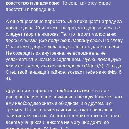
кокетство и лицемерие
. То есть, как отсутствие
простоты в поведении.
А еще тщеславие воровато. Оно похищает награду за
добрые дела. Спаситель говорит, что добрые дела не
следует творить напоказ. Те, кто творит милостыню
перед людьми, уже получают награду свою
. По слову
Спасителя добрые дела надо скрывать даже от себя.
Не созерцать их внутренне, не вспоминать, не
услаждаться мыслью о содеянном.
Пусть левая рука
твоя не знает, что делает правая
(Мф. 6,3). И тогда
Отец твой, видящий тайное, воздаст тебе явно (Мф. 6,
4).
Другое дитя гордости –
любопытство
. Человек
распространяет свое внимание повсюду. Кажется, что
ему необходимо знать и об одном, и о другом, и о
третьем. Но не в поисках истины, а как привычное
занятие для мозгов. Апостол говорит о таковых, как о
всегда учащихся и никогда не могущих дойти до
познания истины (2 Тим. 3. 7).