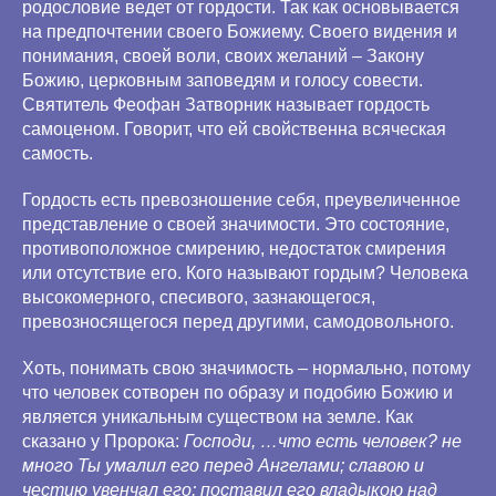
родословие ведет от гордости. Так как основывается
на предпочтении своего Божиему. Своего видения и
понимания, своей воли, своих желаний – Закону
Божию, церковным заповедям и голосу совести.
Святитель Феофан Затворник называет гордость
самоценом. Говорит, что ей свойственна всяческая
самость.
Гордость есть превозношение себя, преувеличенное
представление о своей значимости. Это состояние,
противоположное смирению, недостаток смирения
или отсутствие его. Кого называют гордым? Человека
высокомерного, спесивого, зазнающегося,
превозносящегося перед другими, самодовольного.
Хоть, понимать свою значимость – нормально, потому
что человек сотворен по образу и подобию Божию и
является уникальным существом на земле. Как
сказано у Пророка:
Господи, …что есть человек? не
много Ты умалил его перед Ангелами; славою и
честию увенчал его; поставил его владыкою над