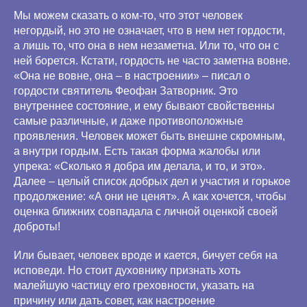
Мы можем сказать о ком-то, что этот человек
негордый, но это не означает, что в нем нет гордости,
а лишь то, что она в нем незаметна. Или то, что он с
ней борется. Кстати, гордость не часто заметна вовне.
«Она не вовне, она – в настроении» – писал о
гордости святитель Феофан Затворник. Это
внутреннее состояние, и ему бывают свойственны
самые различные, и даже противоположные
проявления. Человек может быть внешне скромным,
а внутри гордым. Есть такая форма жалобы или
упрека: «Сколько я добра им делала, и то, и это».
Далее – целый список добрых дел и участия и горькое
продолжение: «А они не ценят». А как хочется, чтобы
оценка ближних совпадала с личной оценкой своей
доброты!
Или бывает, человек вроде и кается, бичует себя на
исповеди. Но стоит духовнику признать хоть
малейшую частицу его греховности, указать на
причину или дать совет, как настроение