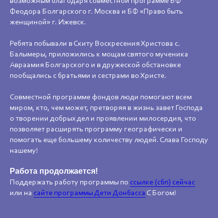
возможным благодаря совместной программе БФ
Феодора Болгарского г. Москва и БФ «Право быть
женщиной» г. Ижевск.
Ребята побывали в Скиту Воскресения Христова с.
Балымеры, приложились к мощам святого мученика
Авраамия Болгарского и в дружеской обстановке
пообщались с братьями и сестрами во Христе.
Совместной программе фондов люди помогают всем
миром, кто, чем может, претворяя в жизнь завет Господа
о творении добрых дел и проявлении милосердия, что
позволяет расширять программу географически и
помогать еще большему количеству людей. Слава Господу
нашему!
Работа продолжается!
Поддержать работу программы по
ссылке (сбп) сейчас
или на
сайте программы Дети Донбасса
С Богом!