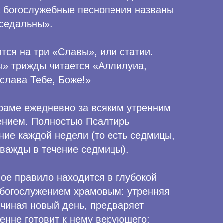
а богослужебные песнопения названы
седальны».
тся на три «Славы», или статии.
» трижды читается «Аллилуиа,
слава Тебе, Боже!»
раме ежедневно за всяким утренним
ением. Полностью Псалтирь
ние каждой недели (то есть седмицы,
дважды в течение седмицы).
е правило находится в глубокой
 богослужением храмовым: утренняя
ачиная новый день, предваряет
енне готовит к нему верующего;