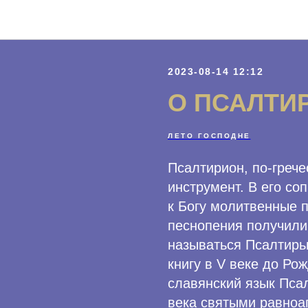
Программы Фонда
2023-08-14 12:12
О ПСАЛТИ
ЛЕТО ГОСПОДНЕ
Псалтирион, по-грече
инструмент. В его с
к Богу молитвенные п
песнопения получили 
называться Псалтирь
книгу в V веке до Ро
славянский язык Пса
века святыми равно