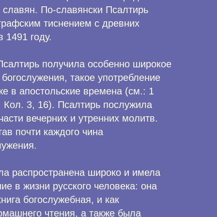
 славян. По-славянски Псалтирь
графским тиснением с древних
в 1491 году.
Псалтирь получила особенно широкое
 богослужения, такое употребление
е в апостольские времена (см.: 1
9; Кол. 3, 16). Псалтирь послужила
асти вечерних и утренних молитв.
ав почти каждого чина
лужения.
ла распространена широко и имела
е в жизни русского человека: она
книга богослужебная, и как
омашнего чтения, а также была