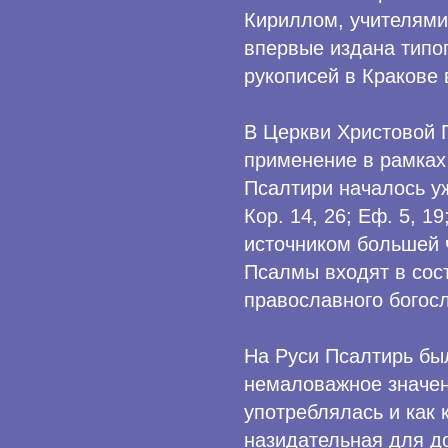
Кириллом, учителями
впервые издана типо
рукописей в Кракове 
В Церкви Христовой 
применение в рамках
Псалтири началось уж
Кор. 14, 26; Еф. 5, 1
источником большей ч
Псалмы входят в сост
православного богос
На Руси Псалтирь бы
немаловажное значени
употреблялась и как 
назидательная для д