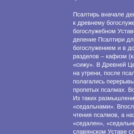
Псалтирь вначале де
к древнему богослуж
богослужебном Устав
деление Псалтири дл
богослужением и в д
разделов – кафизм (к
«сижу». В Древней Ц
на утрени, после пса
полагались перерыв
пропетых псалмах. В
Из таких размышлени
«седальнами». Впосл
чтения псалмов, а на
«седален», «седальн
славянском Уставе с