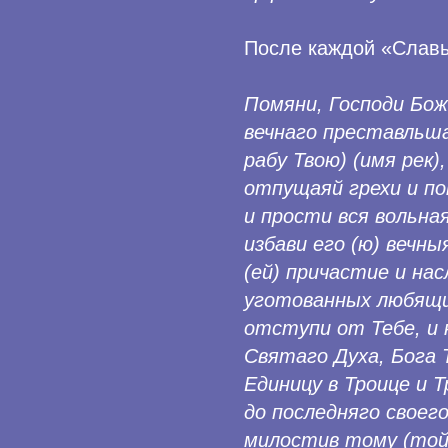
После каждой «Славы
Помяни, Господи Бож
вечнаго преставльш
рабу Твою) (имя рек),
отпущаяй грехи и по
и прости вся вольная
избави его (ю) вечны
(ей) причастие и нас
уготованных любящим
отступи от Тебе, и 
Святаго Духа, Бога Т
Единицу в Троице и 
до последняго своег
милостив тому (той) 