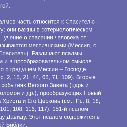
гой.
алмов часть относится к Спасителю –
у; они важны в сотериологическом
– учение о спасении человека от
называются мессианскими (Мессия, с
 Спаситель). Различают псалмы
м и в прообразовательном смысле.
ко о грядущем Мессии – Господе
. 2, 15, 21, 44, 68, 71, 109). Вторые
 событиях Ветхого Завета (царь и
Соломон и др.), прообразующих Новый
Христа и Его Церковь (см.: Пс. 8, 18,
, 101, 108, 116, 117). 151-й псалом
у Давиду. Этот псалом содержится в
ой Библии.