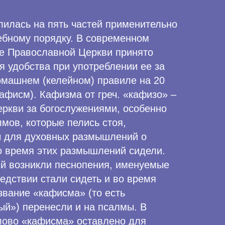
лилась на пять частей применительно
ебному порядку. В современном
е Православной Церкви принято
я удобства при употреблении ее за
омашнем (келейном) правиле на 20
афисм). Кафизма от греч. «кафизо» –
еркви за богослужениями, особенно
лмов, которые пелись стоя,
ы для духовных размышлений о
о время этих размышлений сидели.
й возникли песнопения, именуемые
едствии стали сидеть и во время
звание «кафисма» (то есть
ый») перенесли и на псалмы. В
лово «кафисма» оставлено для