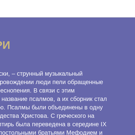
РИ
ски, – струнный музыкальный
опровождении люди пели обращенные
еснопения. В связи с этим
название псалмов, а их сборник стал
ю. Псалмы были объединены в одну
ждества Христова. С греческого на
лтирь была переведена в середине IX
апостольными братьями Мефодием и