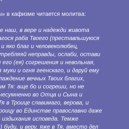
» в кафизме читается молитва:
е наш, в вере и надежди живота
агося раба Твоего (преставльшуюся
 и яко благ и человеколюбец,
требляяй неправды, ослаби, остави
 его (ея) согрешения и невольная,
я муки и огня геенскаго, и даруй ему
лаждение вечных Твоих благих,
 Тя: аще бо и согреши, но не
несумненно во Отца и Сына и
я в Троице славимаго, верова, и
Троицу во Единстве православно даже
о издыхания исповеда. Темже
буди, и веру, яже в Тя, вместо дел