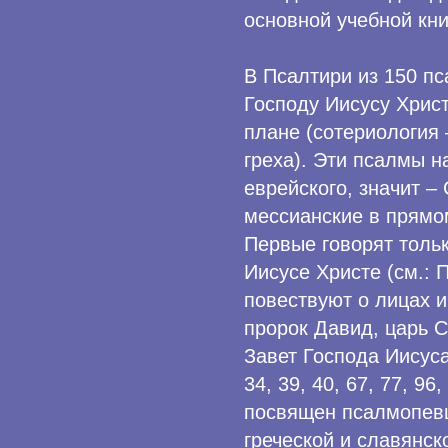
основной учебной кни
В Псалтири из 150 пс
Господу Иисусу Христ
плане (сотериология 
греха). Эти псалмы 
еврейского, значит –
мессианские в прямо
Первые говорят толь
Иисусе Христе (см.: Пс
повествуют о лицах и
пророк Давид, царь 
Завет Господа Иисуса 
34, 39, 40, 67, 77, 96
посвящен псалмопевц
греческой и славянск