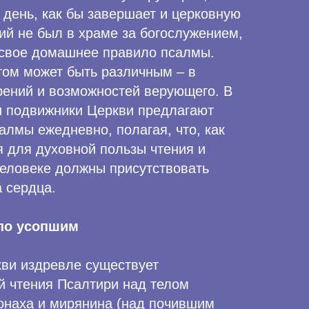
 день, как бы завершает и церковную
ий не был в храме за богослужением,
 свое домашнее правило псалмы.
том может быть различным – в
рений и возможностей верующего. В
и подвижники Церкви предлагают
лмы ежедневно, полагая, что, как
 для духовной пользы чтения и
человеке должны присутствовать
а сердца.
 по усопшим
ви издревле существует
й чтения Псалтири над телом
онаха и мирянина (над почившим