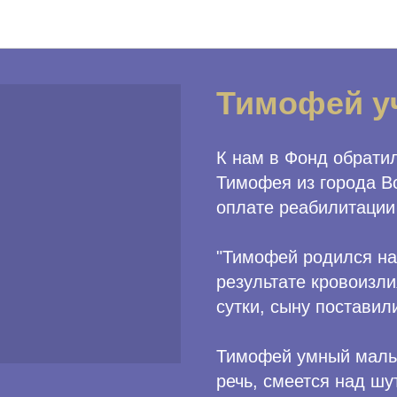
Программы Фонда
Тимофей у
К нам в Фонд обрати
Тимофея из города В
оплате реабилитации
"Тимофей родился на 
результате кровоизли
сутки, сыну постави
Тимофей умный мальч
речь, смеется над шут