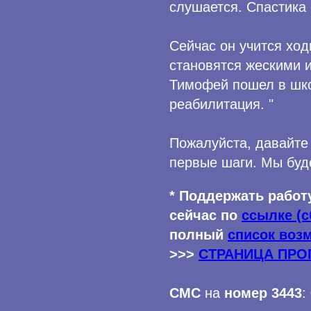
слушается. Спастика 
Сейчас он учится ход
становятся жескими и
Тимофей пошел в шко
реабилитация. "
Пожалуйста, давайте
первые шаги. Мы бу
* Поддержать работ
сейчас по
ссылке (с
полный
список воз
>>>
СТРАНИЦА ПР
СМС
на
номер 3443
: