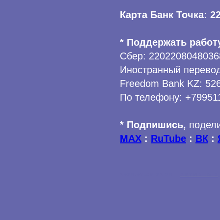
Карта Банк Точка: 2
* Поддержать работ
Сбер: 2202208048036
Иностранный перевод
Freedom Bank KZ: 52
По телефону: +79951
* Подпишись,
подели
MAX
:
RuTube
:
ВК
:
2026-07-08 22:36
АКТИВНЫЕ