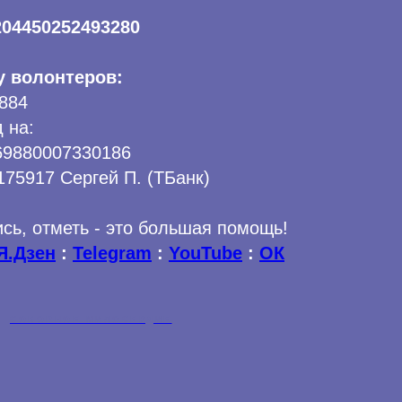
204450252493280
у волонтеров:
884
 на:
69880007330186
175917
Сергей П. (ТБанк)
сь, отметь - это большая помощь!
Я.Дзен
:
Telegram
:
YouTube
:
ОК
СОБОРНОЕ МИЛОСЕРДИЕ