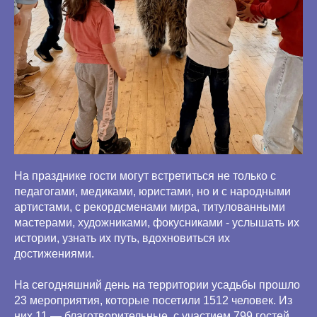
На празднике гости могут встретиться не только с
педагогами, медиками, юристами, но и с народными
артистами, с рекордсменами мира, титулованными
мастерами, художниками, фокусниками - услышать их
истории, узнать их путь, вдохновиться их
достижениями.
На сегодняшний день на территории усадьбы прошло
23 мероприятия, которые посетили 1512 человек. Из
них 11 — благотворительные, с участием 799 гостей.