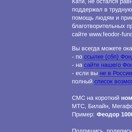
Кати, не остался рав
поддержал в трудную
помощь людям и прин
благотворительных п
сайте www.feodor-fund
Вы всегда можете ок
- по
ссылке (сбп) Фо
- на
сайте нашего Фо
- если вы
не в России
полный
список возмо
СМС на короткий
ном
МТС, Билайн, Мегафо
Пример:
Феодор 100
Подпишись, поделись