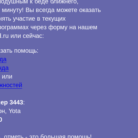
нодушным к беде ближнего,
 минуту! Вы всегда можете оказать
ять участие в текущих
рограммах через форму на нашем
.ru или сейчас:
азать помощь:
нда
нда
или
жностей
ер 3443
:
н, Yota
0
, отметь - это большая помощь!