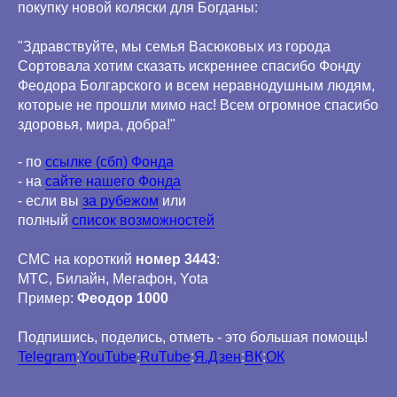
покупку новой коляски для Богданы:
"Здравствуйте, мы семья Васюковых из города
Сортовала хотим сказать искреннее спасибо Фонду
Феодора Болгарского и всем неравнодушным людям,
которые не прошли мимо нас! Всем огромное спасибо
здоровья, мира, добра!"
- по
ссылке (сбп) Фонда
- на
сайте нашего Фонда
- если вы
за рубежом
или
полный
список возможностей
СМС на короткий
номер 3443
:
МТС, Билайн, Мегафон, Yota
Пример:
Феодор 1000
Подпишись, поделись, отметь - это большая помощь!
Telegram
:
YouTube
:
RuTube
:
Я.Дзен
:
ВК
:
ОК