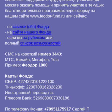
можете оказать помощь и принять участие в текущих
благотворительных программах через форму на
нашем сайте www.feodor-fund.ru или сейчас:
- по
ссылке (сбп) Фонда
- на
сайте нашего Фонда
- если вы
за рубежом
или
полный
список возможностей
СМС на короткий
номер 3443
:
МТС, Билайн, Мегафон, Yota
Пример:
Феодор 1000
Карты Фонда
:
СБЕР: 4274320101222100
Тинькофф: 2200700162328230
Иностранный перевод на:
Freedom Bank: 5269880007330186
По телефону Фонда:
+79951175917
Сергей П.