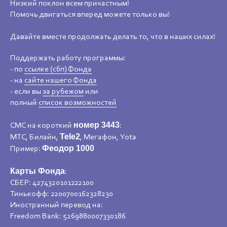
Низкий поклон всем причастным!
Помочь двигаться вперед можете только вы!
Давайте вместе продолжать делать то, что в наших силах!
Поддержать работу программы:
- по
ссылке (сбп) Фонда
- на
сайте нашего Фонда
- если вы
за рубежом
или
полный
список возможностей
номер 3443
СМС на короткий
:
Tele2
МТС, Билайн,
, Мегафон, Yota
Феодор 1000
Пример:
Карты Фонда
:
СБЕР: 4274320101222100
Тинькофф: 2200700162328230
Иностранный перевод на:
Freedom Bank: 5269880007330186