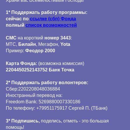
Храни вас Всемилостивый Господь!
1* Поддержать работу программы:
сейчас по
ссылке (сбп) Фонда
полный
список возможностей
СМС
на короткий
номер 3443
:
МТС,
Билайн
, Мегафон,
Yota
Пример:
Феодор 2000
Карта Фонда:
(возможна комиссия)
2204450252143752 Банк Точка
2* Поддержать работу волонтеров:
Сбер:2202208048036884
Иностранный перевод на:
Freedom Bank: 5269880007330186
По телефону: +79951175917
Сергей П. (ТБанк)
3* Подпишись,
поделись, отметь - это большая
помощь!