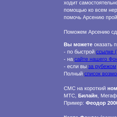
ходит самостоятельн
помощью ко всем не
помочь Арсению прой
Поможем Арсению сд
Вы можете
оказать 
- по быстрой
ссылке (
- на
сайте нашего Фо
- если вы
за рубежом
Полный
список возм
СМС на короткий
ном
МТС,
Билайн
, Мегаф
Пример:
Феодор 200