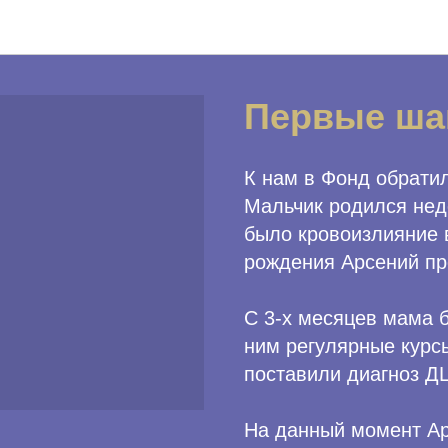
Программы Фонда
Первые ша
К нам в Фонд обрати
Мальчик родился нед
было кровоизлияние в
рождения Арсений пр
С 3-х месяцев мама б
ним регулярные курс
поставили диагноз ДЦ
На данный момент Ар