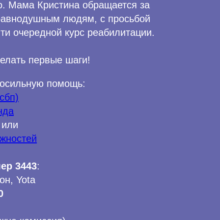
о. Мама Кристина обращается за
равнодушным людям, с просьбой
ти очередной курс реабилитации.
елать первые шаги!
посильную помощь:
сбп)
нда
или
ожностей
ер 3443
:
он,
Yota
0