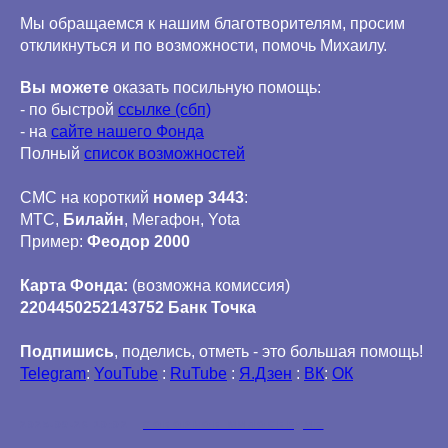
Мы обращаемся к нашим благотворителям, просим
откликнуться и по возможности, помочь Михаилу.
Вы можете
оказать посильную помощь:
- по быстрой
ссылке (сбп)
- на
сайте нашего Фонда
Полный
список возможностей
СМС на короткий
номер 3443
:
МТС,
Билайн
, Мегафон,
Yota
Пример:
Феодор 2000
Карта Фонда:
(возможна комиссия)
2204450252143752 Банк Точка
Подпишись
, поделись, отметь - это большая помощь!
Telegram
:
YouTube
:
RuTube
:
Я.Дзен
:
ВК
:
ОК
2025-09-26 10:02
СОБОРНОЕ МИЛОСЕРДИЕ