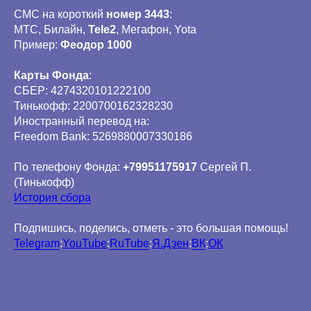
СМС на короткий
номер 3443
:
МТС, Билайн,
Tele2
, Мегафон, Yota
Пример:
Феодор 1000
Карты Фонда
:
СБЕР: 4274320101222100
Тинькофф: 2200700162328230
Иностранный перевод на:
Freedom Bank: 5269880007330186
По телефону Фонда:
+79951175917
Сергей П.
(Тинькофф)
История сбора
Подпишись, поделись, отметь - это большая помощь!
Telegram
:
YouTube
:
RuTube
:
Я.Дзен
:
ВК
:
ОК