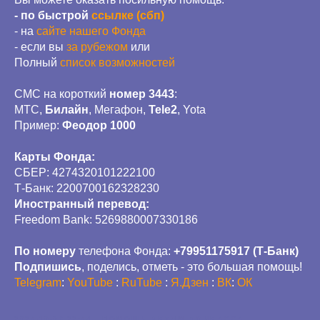
- по быстрой
ссылке (сбп)
- на
сайте нашего Фонда
- если вы
за рубежом
или
Полный
список возможностей
СМС на короткий
номер 3443
:
МТС,
Билайн
, Мегафон,
Tele2
, Yota
Пример:
Феодор 1000
Карты Фонда:
СБЕР: 4274320101222100
Т-Банк: 2200700162328230
Иностранный перевод:
Freedom Bank: 5269880007330186
По номеру
телефона Фонда:
+79951175917 (Т-Банк)
Подпишись
, поделись, отметь - это большая помощь!
Telegram
:
YouTube
:
RuTube
:
Я.Дзен
:
ВК
:
ОК
2024-10-03 22:44
ПОМОЩЬ ДЕТЯМ ДОНБАССА